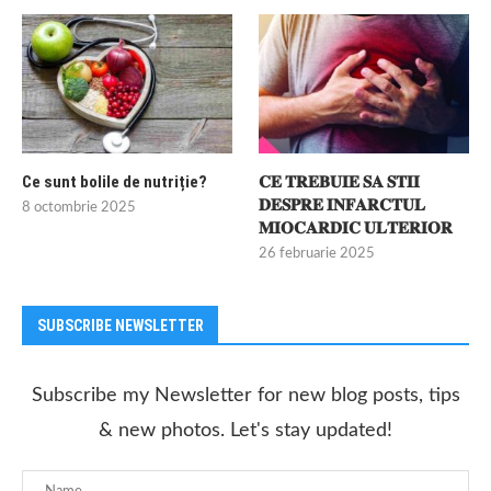
Ce sunt bolile de nutriție?
𝐂𝐄 𝐓𝐑𝐄𝐁𝐔𝐈𝐄 𝐒𝐀 𝐒𝐓𝐈𝐈
𝐃𝐄𝐒𝐏𝐑𝐄 𝐈𝐍𝐅𝐀𝐑𝐂𝐓𝐔𝐋
8 octombrie 2025
𝐌𝐈𝐎𝐂𝐀𝐑𝐃𝐈𝐂 𝐔𝐋𝐓𝐄𝐑𝐈𝐎𝐑
26 februarie 2025
SUBSCRIBE NEWSLETTER
Subscribe my Newsletter for new blog posts, tips
& new photos. Let's stay updated!