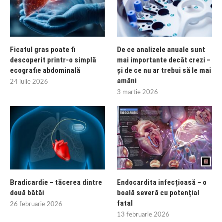
Ficatul gras poate fi
De ce analizele anuale sunt
descoperit printr-o simplă
mai importante decât crezi –
ecografie abdominală
și de ce nu ar trebui să le mai
amâni
24 iulie 2026
3 martie 2026
Bradicardie – tăcerea dintre
Endocardita infecțioasă – o
două bătăi
boală severă cu potențial
fatal
26 februarie 2026
13 februarie 2026