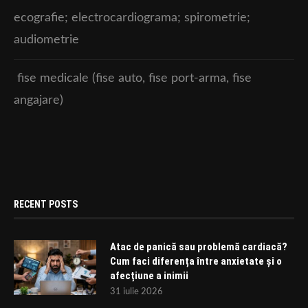
ecografie; electrocardiograma; spirometrie;
audiometrie
fise medicale (fise auto, fise port-arma, fise
angajare)
RECENT POSTS
Atac de panică sau problemă cardiacă?
Cum faci diferența între anxietate și o
afecțiune a inimii
31 iulie 2026