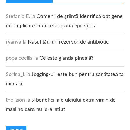
Stefania E.
la
Oamenii de știință identifică opt gene
noi implicate în encefalopatia epileptică
ryanya
la
Nasul tău-un rezervor de antibiotic
popa cecilia
la
Ce este glanda pineală?
Sorina_L
la
Jogging-ul este bun pentru sănătatea ta
mintală
the_zion
la
9 beneficii ale uleiului extra virgin de
măsline care nu le-ai stiut