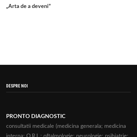
„Arta de a deveni”
DESPRE NOI
PRONTO DIAGNOSTIC
consultatii medicale (medicina generala; medicina
interna; O.R.L.; oftalmologie; neurologie; psihiatrie;