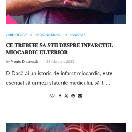
CARDIOLOGIE
MEDICINA MUNCII
SĂNĂTATE
𝐂𝐄 𝐓𝐑𝐄𝐁𝐔𝐈𝐄 𝐒𝐀 𝐒𝐓𝐈𝐈 𝐃𝐄𝐒𝐏𝐑𝐄 𝐈𝐍𝐅𝐀𝐑𝐂𝐓𝐔𝐋
𝐌𝐈𝐎𝐂𝐀𝐑𝐃𝐈𝐂 𝐔𝐋𝐓𝐄𝐑𝐈𝐎𝐑
by
Pronto Diagnostic
26 februarie 2025
D Dacă ai un istoric de infarct miocardic, este
esențial să urmezi sfaturile medicului, să-ți …