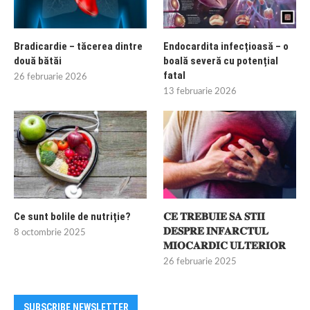
Bradicardie – tăcerea dintre
Endocardita infecțioasă – o
două bătăi
boală severă cu potențial
fatal
26 februarie 2026
13 februarie 2026
Ce sunt bolile de nutriție?
𝐂𝐄 𝐓𝐑𝐄𝐁𝐔𝐈𝐄 𝐒𝐀 𝐒𝐓𝐈𝐈
𝐃𝐄𝐒𝐏𝐑𝐄 𝐈𝐍𝐅𝐀𝐑𝐂𝐓𝐔𝐋
8 octombrie 2025
𝐌𝐈𝐎𝐂𝐀𝐑𝐃𝐈𝐂 𝐔𝐋𝐓𝐄𝐑𝐈𝐎𝐑
26 februarie 2025
SUBSCRIBE NEWSLETTER