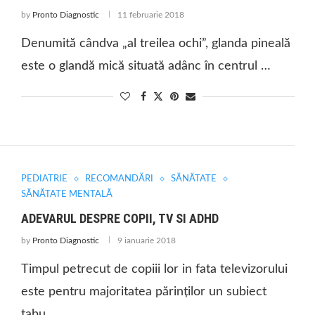
by
Pronto Diagnostic
11 februarie 2018
Denumită cândva „al treilea ochi”, glanda pineală
este o glandă mică situată adânc în centrul …
PEDIATRIE
RECOMANDĂRI
SĂNĂTATE
SĂNĂTATE MENTALĂ
ADEVARUL DESPRE COPII, TV SI ADHD
by
Pronto Diagnostic
9 ianuarie 2018
Timpul petrecut de copiii lor in fata televizorului
este pentru majoritatea părinților un subiect
tabu, …