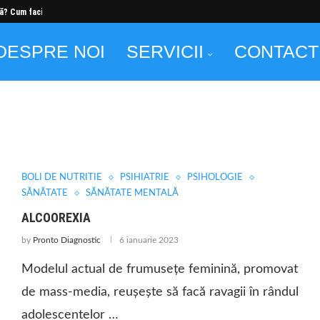
ă? Cum faci...
DESPRE NOI
SERVICII
CONTACT
ĂNĂTATE MENTALĂ
BOLI DE NUTRITIE
PSIHIATRIE
PSIHOLOGIE
SĂNĂTATE
SĂNĂTATE MENTALĂ
ALCOOREXIA
by
Pronto Diagnostic
6 ianuarie 2023
Modelul actual de frumusețe feminină, promovat
de mass-media, reușește să facă ravagii în rândul
adolescentelor …