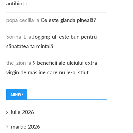
antibiotic
popa cecilia
la
Ce este glanda pineală?
Sorina_L
la
Jogging-ul este bun pentru
sănătatea ta mintală
the_zion
la
9 beneficii ale uleiului extra
virgin de măsline care nu le-ai stiut
ARHIVE
iulie 2026
martie 2026