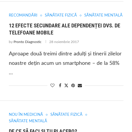
RECOMANDĂRI
SĂNĂTATE FIZICĂ
SĂNĂTATE MENTALĂ
12 EFECTE SECUNDARE ALE DEPENDENȚEI DVS. DE
TELEFOANE MOBILE
by
Pronto Diagnostic
28 noiembrie 2017
Aproape două treimi dintre adulți şi tinerii zilelor
noastre dețin acum un smartphone – de la 58%
…
NOU ÎN MEDICINĂ
SĂNĂTATE FIZICĂ
SĂNĂTATE MENTALĂ
DE CE SĂ FACI ŞI TU PLACEBO?