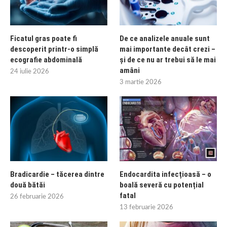
Ficatul gras poate fi
De ce analizele anuale sunt
descoperit printr-o simplă
mai importante decât crezi –
ecografie abdominală
și de ce nu ar trebui să le mai
amâni
24 iulie 2026
3 martie 2026
Bradicardie – tăcerea dintre
Endocardita infecțioasă – o
două bătăi
boală severă cu potențial
fatal
26 februarie 2026
13 februarie 2026