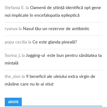
Stefania E.
la
Oamenii de știință identifică opt gene
noi implicate în encefalopatia epileptică
ryanya
la
Nasul tău-un rezervor de antibiotic
popa cecilia
la
Ce este glanda pineală?
Sorina_L
la
Jogging-ul este bun pentru sănătatea ta
mintală
the_zion
la
9 beneficii ale uleiului extra virgin de
măsline care nu le-ai stiut
ARHIVE