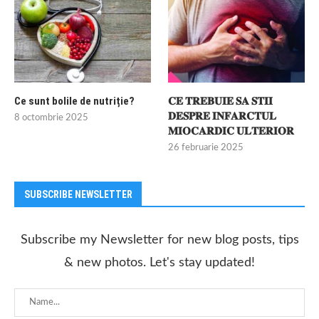
Ce sunt bolile de nutriție?
𝐂𝐄 𝐓𝐑𝐄𝐁𝐔𝐈𝐄 𝐒𝐀 𝐒𝐓𝐈𝐈
𝐃𝐄𝐒𝐏𝐑𝐄 𝐈𝐍𝐅𝐀𝐑𝐂𝐓𝐔𝐋
8 octombrie 2025
𝐌𝐈𝐎𝐂𝐀𝐑𝐃𝐈𝐂 𝐔𝐋𝐓𝐄𝐑𝐈𝐎𝐑
26 februarie 2025
SUBSCRIBE NEWSLETTER
Subscribe my Newsletter for new blog posts, tips
& new photos. Let's stay updated!