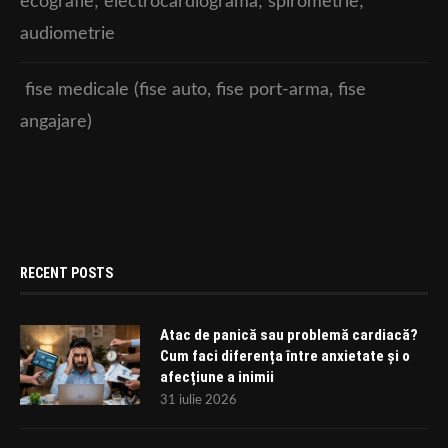
ecografie; electrocardiograma; spirometrie;
audiometrie
fise medicale (fise auto, fise port-arma, fise
angajare)
RECENT POSTS
Atac de panică sau problemă cardiacă?
Cum faci diferența între anxietate și o
afecțiune a inimii
31 iulie 2026