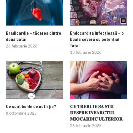
Bradicardie – tăcerea dintre
Endocardita infecțioasă – o
două bătăi
boală severă cu potențial
fatal
26 februarie 2026
13 februarie 2026
Ce sunt bolile de nutriție?
𝐂𝐄 𝐓𝐑𝐄𝐁𝐔𝐈𝐄 𝐒𝐀 𝐒𝐓𝐈𝐈
𝐃𝐄𝐒𝐏𝐑𝐄 𝐈𝐍𝐅𝐀𝐑𝐂𝐓𝐔𝐋
8 octombrie 2025
𝐌𝐈𝐎𝐂𝐀𝐑𝐃𝐈𝐂 𝐔𝐋𝐓𝐄𝐑𝐈𝐎𝐑
26 februarie 2025