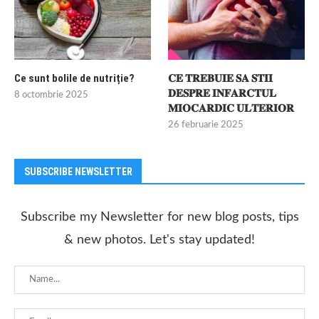
Ce sunt bolile de nutriție?
𝐂𝐄 𝐓𝐑𝐄𝐁𝐔𝐈𝐄 𝐒𝐀 𝐒𝐓𝐈𝐈
𝐃𝐄𝐒𝐏𝐑𝐄 𝐈𝐍𝐅𝐀𝐑𝐂𝐓𝐔𝐋
8 octombrie 2025
𝐌𝐈𝐎𝐂𝐀𝐑𝐃𝐈𝐂 𝐔𝐋𝐓𝐄𝐑𝐈𝐎𝐑
26 februarie 2025
SUBSCRIBE NEWSLETTER
Subscribe my Newsletter for new blog posts, tips
& new photos. Let's stay updated!