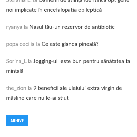
Stefania E.
la
Oamenii de știință identifică opt gene
noi implicate în encefalopatia epileptică
ryanya
la
Nasul tău-un rezervor de antibiotic
popa cecilia
la
Ce este glanda pineală?
Sorina_L
la
Jogging-ul este bun pentru sănătatea ta
mintală
the_zion
la
9 beneficii ale uleiului extra virgin de
măsline care nu le-ai stiut
ARHIVE