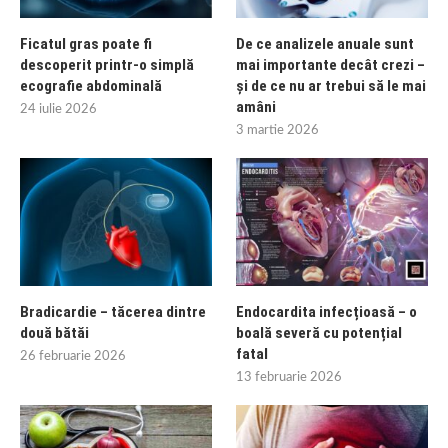
Ficatul gras poate fi
De ce analizele anuale sunt
descoperit printr-o simplă
mai importante decât crezi –
ecografie abdominală
și de ce nu ar trebui să le mai
amâni
24 iulie 2026
3 martie 2026
Bradicardie – tăcerea dintre
Endocardita infecțioasă – o
două bătăi
boală severă cu potențial
fatal
26 februarie 2026
13 februarie 2026