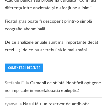
Atac de panică sau problemă cardiacă? Cum faci
diferența între anxietate și o afecțiune a inimii
Ficatul gras poate fi descoperit printr-o simplă
ecografie abdominală
De ce analizele anuale sunt mai importante decât
crezi – și de ce nu ar trebui să le mai amâni
COMENTARII RECENTE
Stefania E.
la
Oamenii de știință identifică opt gene
noi implicate în encefalopatia epileptică
ryanya
la
Nasul tău-un rezervor de antibiotic