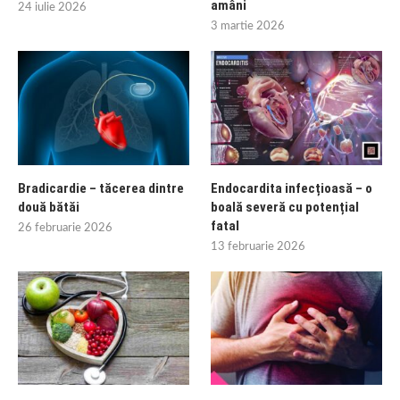
amâni
24 iulie 2026
3 martie 2026
Bradicardie – tăcerea dintre
Endocardita infecțioasă – o
două bătăi
boală severă cu potențial
fatal
26 februarie 2026
13 februarie 2026