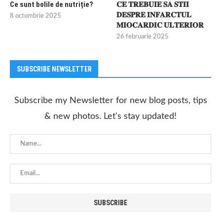
Ce sunt bolile de nutriție?
𝐂𝐄 𝐓𝐑𝐄𝐁𝐔𝐈𝐄 𝐒𝐀 𝐒𝐓𝐈𝐈
𝐃𝐄𝐒𝐏𝐑𝐄 𝐈𝐍𝐅𝐀𝐑𝐂𝐓𝐔𝐋
8 octombrie 2025
𝐌𝐈𝐎𝐂𝐀𝐑𝐃𝐈𝐂 𝐔𝐋𝐓𝐄𝐑𝐈𝐎𝐑
26 februarie 2025
SUBSCRIBE NEWSLETTER
Subscribe my Newsletter for new blog posts, tips
& new photos. Let's stay updated!