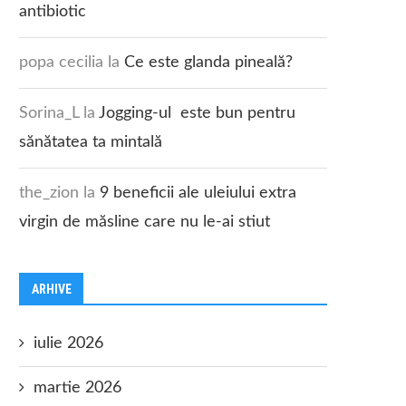
antibiotic
popa cecilia
la
Ce este glanda pineală?
Sorina_L
la
Jogging-ul este bun pentru
sănătatea ta mintală
the_zion
la
9 beneficii ale uleiului extra
virgin de măsline care nu le-ai stiut
ARHIVE
iulie 2026
martie 2026