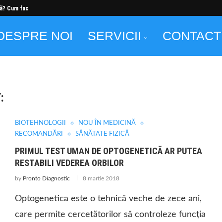
ă? Cum faci...
DESPRE NOI
SERVICII
CONTACT
:
BIOTEHNOLOGII
BIOTEHNOLOGII
NOU ÎN MEDICINĂ
RECOMANDĂRI
SĂNĂTATE FIZICĂ
PRIMUL TEST UMAN DE OPTOGENETICĂ AR PUTEA
RESTABILI VEDEREA ORBILOR
by
Pronto Diagnostic
8 martie 2018
Optogenetica este o tehnică veche de zece ani,
care permite cercetătorilor să controleze funcția