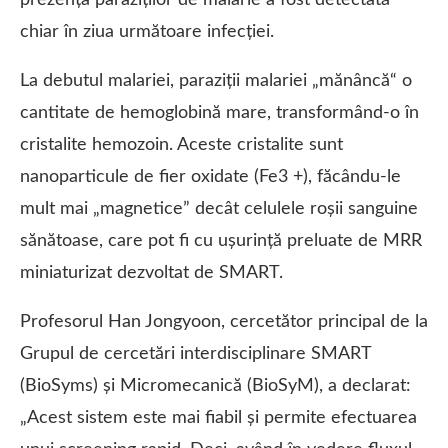
prezența paraziților de malarie a fost detectată
chiar în ziua următoare infecției.
La debutul malariei, paraziții malariei „mănâncă“ o
cantitate de hemoglobină mare, transformând-o în
cristalite hemozoin. Aceste cristalite sunt
nanoparticule de fier oxidate (Fe3 +), făcându-le
mult mai „magnetice” decât celulele roșii sanguine
sănătoase, care pot fi cu ușurință preluate de MRR
miniaturizat dezvoltat de SMART.
Profesorul Han Jongyoon, cercetător principal de la
Grupul de cercetări interdisciplinare SMART
(BioSyms) și Micromecanică (BioSyM), a declarat:
„Acest sistem este mai fiabil și permite efectuarea