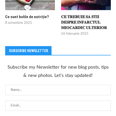
Ce sunt bolile de nutriție?
𝐂𝐄 𝐓𝐑𝐄𝐁𝐔𝐈𝐄 𝐒𝐀 𝐒𝐓𝐈𝐈
𝐃𝐄𝐒𝐏𝐑𝐄 𝐈𝐍𝐅𝐀𝐑𝐂𝐓𝐔𝐋
8 octombrie 2025
𝐌𝐈𝐎𝐂𝐀𝐑𝐃𝐈𝐂 𝐔𝐋𝐓𝐄𝐑𝐈𝐎𝐑
26 februarie 2025
SUBSCRIBE NEWSLETTER
Subscribe my Newsletter for new blog posts, tips
& new photos. Let's stay updated!