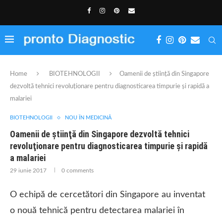
Home
BIOTEHNOLOGII
Oamenii de ştiinţă din Singapore
dezvoltă tehnici revoluţionare pentru diagnosticarea timpurie şi rapidă a
malariei
BIOTEHNOLOGII
NOU ÎN MEDICINĂ
Oamenii de ştiinţă din Singapore dezvoltă tehnici
revoluţionare pentru diagnosticarea timpurie şi rapidă
a malariei
29 iunie 2017
0 comments
O echipă de cercetători din Singapore au inventat
o nouă tehnică pentru detectarea malariei în