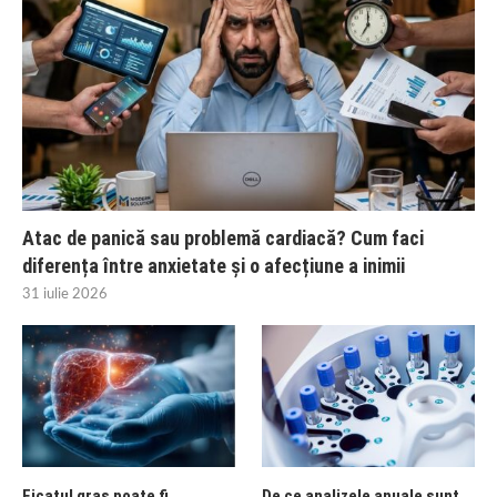
Atac de panică sau problemă cardiacă? Cum faci
diferența între anxietate și o afecțiune a inimii
31 iulie 2026
Ficatul gras poate fi
De ce analizele anuale sunt