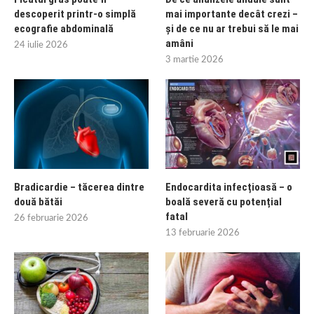
descoperit printr-o simplă
mai importante decât crezi –
ecografie abdominală
și de ce nu ar trebui să le mai
amâni
24 iulie 2026
3 martie 2026
Bradicardie – tăcerea dintre
Endocardita infecțioasă – o
două bătăi
boală severă cu potențial
fatal
26 februarie 2026
13 februarie 2026