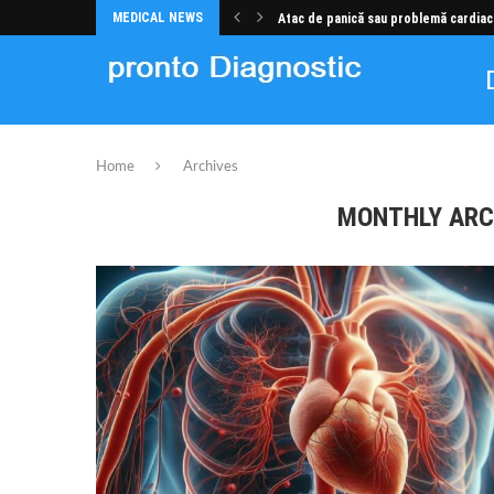
MEDICAL NEWS
Atac de panică sau problemă cardiac
Home
Archives
MONTHLY AR