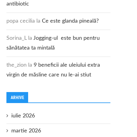
antibiotic
popa cecilia
la
Ce este glanda pineală?
Sorina_L
la
Jogging-ul este bun pentru
sănătatea ta mintală
the_zion
la
9 beneficii ale uleiului extra
virgin de măsline care nu le-ai stiut
ARHIVE
iulie 2026
martie 2026