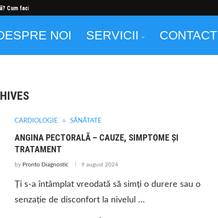
ă? Cum faci...
DESPRE NOI
SERVICII
CONTACT
CHIVES
AUGUST 2024
CARDIOLOGIE
SĂNĂTATE
ANGINA PECTORALĂ – CAUZE, SIMPTOME ȘI
TRATAMENT
by
Pronto Diagnostic
9 august 2024
Ți s-a întâmplat vreodată să simți o durere sau o
senzație de disconfort la nivelul …