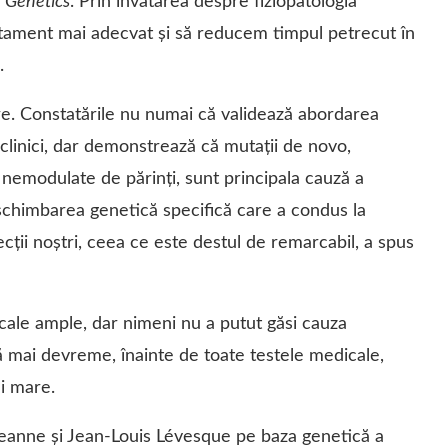
 Genetics
. Prin invatarea despre fiziopatologia
atament mai adecvat şi să reducem timpul petrecut în
.
are. Constatările nu numai că validează abordarea
 clinici, dar demonstrează că mutaţii de novo,
nemodulate de părinţi, sunt principala cauză a
t schimbarea genetică specifică care a condus la
ecţii noştri, ceea ce este destul de remarcabil, a spus
icale ample, dar nimeni nu a putut găsi cauza
ă mai devreme, înainte de toate testele medicale,
ai mare.
eanne și Jean-Louis Lévesque pe baza genetică a