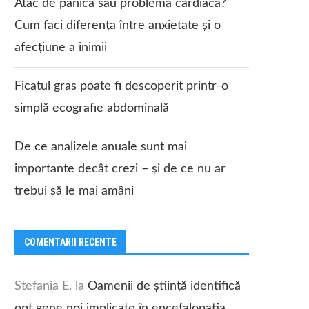
Atac de panică sau problemă cardiacă?
Cum faci diferența între anxietate și o
afecțiune a inimii
Ficatul gras poate fi descoperit printr-o
simplă ecografie abdominală
De ce analizele anuale sunt mai
importante decât crezi – și de ce nu ar
trebui să le mai amâni
COMENTARII RECENTE
Stefania E.
la
Oamenii de știință identifică
opt gene noi implicate în encefalopatia