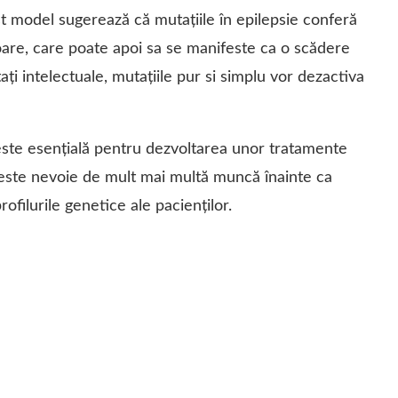
st model sugerează că mutaţiile în epilepsie conferă
oare, care poate apoi sa se manifeste ca o scădere
itaţi intelectuale, mutaţiile pur si simplu vor dezactiva
te esențială pentru dezvoltarea unor tratamente
 este nevoie de mult mai multă muncă înainte ca
filurile genetice ale pacienților.