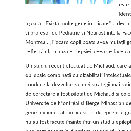
este 
ident
ușoară. „Există multe gene implicate”, a decl
și profesor de Pediatrie și Neuroștiințe la Fac
Montreal. „Fiecare copil poate avea mutații g
reflectă clar cauza epilepsiei, ceea ce face ca 
Un studiu recent efectuat de Michaud, care a
epilepsie combinată cu dizabilități intelectuale
conduce la dezvoltarea unei strategii mai rați
de cercetare a fost pilotat de Michaud și coleg
Universite de Montréal și Berge Minassian de l
​​gene noi implicate în acest tip de epilepsie g
nu au fost facute înainte într-un studiu epilep