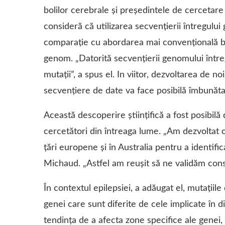
bolilor cerebrale și președintele de cercetare
consideră că utilizarea secvențierii întregului
comparație cu abordarea mai convențională b
genom. „Datorită secvențierii genomului într
mutații”, a spus el. In viitor, dezvoltarea de 
secvenţiere de date va face posibilă îmbunăta
Această descoperire științifică a fost posibilă
cercetători din întreaga lume. „Am dezvoltat o
țări europene şi în Australia pentru a identific
Michaud. „Astfel am reușit să ne validăm const
În contextul epilepsiei, a adăugat el, mutații
genei care sunt diferite de cele implicate în diz
tendinţa de a afecta zone specifice ale genei, î