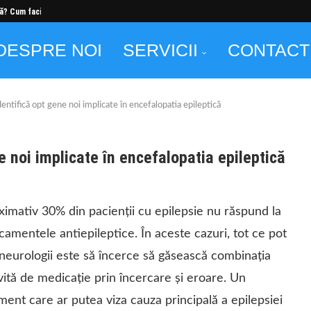
ă? Cum faci...
DESPRE NOI
SERVICII
CONTACT
dentifică opt gene noi implicate în encefalopatia epileptică
e noi implicate în encefalopatia epileptică
imativ 30% din pacienții cu epilepsie nu răspund la
amentele antiepileptice. În aceste cazuri, tot ce pot
neurologii este să încerce să găsească combinația
vită de medicație prin încercare și eroare. Un
ment care ar putea viza cauza principală a epilepsiei