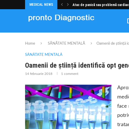
MEDICAL NEWS
Atac de panică sau problemă cardiac
Home
SĂNĂTATE MENTALĂ
Oamenii de știință i
SĂNĂTATE MENTALĂ
Oamenii de știință identifică opt gen
14 februarie 2018
1 comment
Aprox
medic
face 
potri
trata