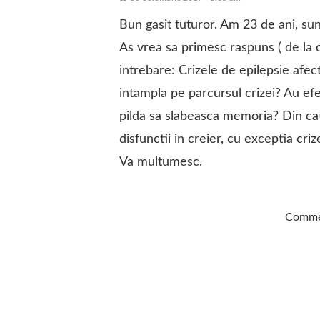
Bun gasit tuturor. Am 23 de ani, sun
As vrea sa primesc raspuns ( de la 
intrebare: Crizele de epilepsie afec
intampla pe parcursul crizei? Au ef
pilda sa slabeasca memoria? Din cat
disfunctii in creier, cu exceptia cri
Va multumesc.
Commen