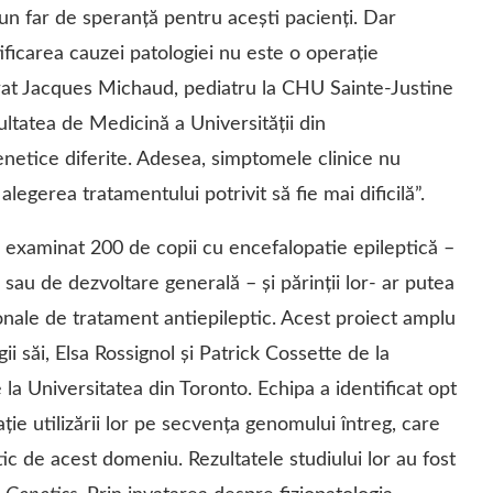
un far de speranță pentru acești pacienți. Dar
ificarea cauzei patologiei nu este o operație
arat Jacques Michaud, pediatru la CHU Sainte-Justine
ultatea de Medicină a Universității din
enetice diferite. Adesea, simptomele clinice nu
alegerea tratamentului potrivit să fie mai dificilă”.
 examinat 200 de copii cu encefalopatie epileptică –
 sau de dezvoltare generală – și părinții lor- ar putea
onale de tratament antiepileptic. Acest proiect amplu
ii săi, Elsa Rossignol și Patrick Cossette de la
a Universitatea din Toronto. Echipa a identificat opt
raţie utilizării lor pe secvenţa genomului întreg, care
tic de acest domeniu. Rezultatele studiului lor au fost