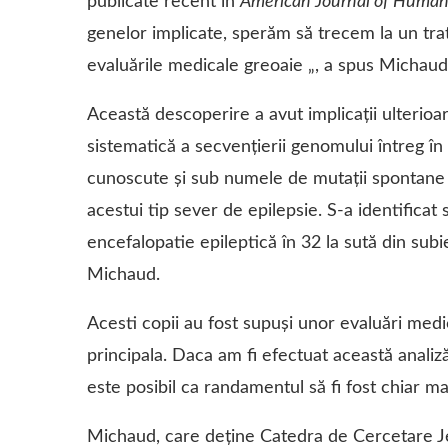
publicate recent în
American Journal of Human
genelor implicate, sperăm să trecem la un tr
evaluările medicale greoaie „, a spus Michaud
Această descoperire a avut implicaţii ulterio
sistematică a secvenţierii genomului întreg în
cunoscute şi sub numele de mutaţii spontane 
acestui tip sever de epilepsie. S-a identifica
encefalopatie epileptică în 32 la sută din subi
Michaud.
Acesti copii au fost supuşi unor evaluări med
principala. Daca am fi efectuat această analiz
este posibil ca randamentul să fi fost chiar m
Michaud, care deține Catedra de Cercetare J