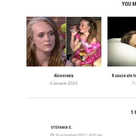
YOU M
Alcoorexia
8 cauze ale t
6 ianuarie 2023
7
1
STEFANIA E.
30 octombrie 2017 - 8:05 am