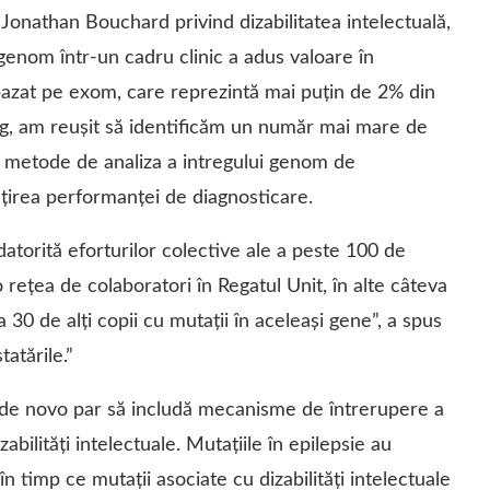
 Jonathan Bouchard privind dizabilitatea intelectuală,
 genom într-un cadru clinic a adus valoare în
azat pe exom, care reprezintă mai puțin de 2% din
eg, am reușit să identificăm un număr mai mare de
noi metode de analiza a intregului genom de
ţirea performanţei de diagnosticare.
 datorită eforturilor colective ale a peste 100 de
 rețea de colaboratori în Regatul Unit, în alte câteva
a 30 de alți copii cu mutații în aceleași gene”, a spus
atările.”
le de novo par să includă mecanisme de întrerupere a
abilități intelectuale. Mutaţiile în epilepsie au
n timp ce mutaţii asociate cu dizabilităţi intelectuale