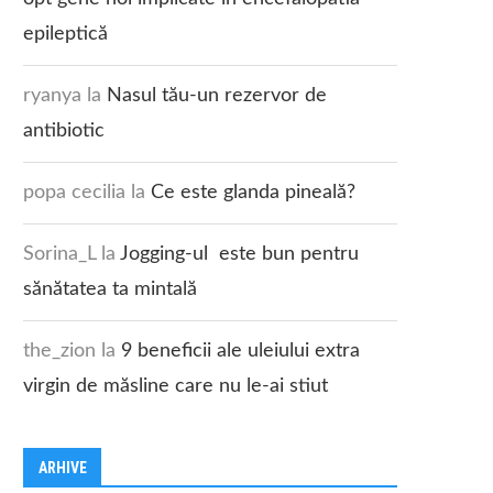
epileptică
ryanya
la
Nasul tău-un rezervor de
antibiotic
popa cecilia
la
Ce este glanda pineală?
Sorina_L
la
Jogging-ul este bun pentru
sănătatea ta mintală
the_zion
la
9 beneficii ale uleiului extra
virgin de măsline care nu le-ai stiut
ARHIVE