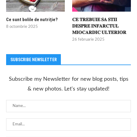
Ce sunt bolile de nutriție?
𝐂𝐄 𝐓𝐑𝐄𝐁𝐔𝐈𝐄 𝐒𝐀 𝐒𝐓𝐈𝐈
𝐃𝐄𝐒𝐏𝐑𝐄 𝐈𝐍𝐅𝐀𝐑𝐂𝐓𝐔𝐋
8 octombrie 2025
𝐌𝐈𝐎𝐂𝐀𝐑𝐃𝐈𝐂 𝐔𝐋𝐓𝐄𝐑𝐈𝐎𝐑
26 februarie 2025
SUBSCRIBE NEWSLETTER
Subscribe my Newsletter for new blog posts, tips
& new photos. Let's stay updated!