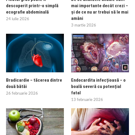
descoperit printr-o simplă
mai importante decât crezi –
ecografie abdominală
și de ce nu ar trebui să le mai
amâni
24 iulie 2026
3 martie 2026
Bradicardie – tăcerea dintre
Endocardita infecțioasă – o
două bătăi
boală severă cu potențial
fatal
26 februarie 2026
13 februarie 2026