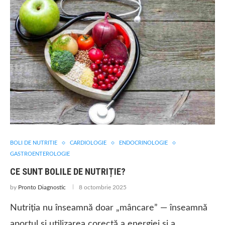
BOLI DE NUTRITIE
CARDIOLOGIE
ENDOCRINOLOGIE
GASTROENTEROLOGIE
CE SUNT BOLILE DE NUTRIȚIE?
by
Pronto Diagnostic
8 octombrie 2025
Nutriția nu înseamnă doar „mâncare” — înseamnă
aportul și utilizarea corectă a energiei și a …