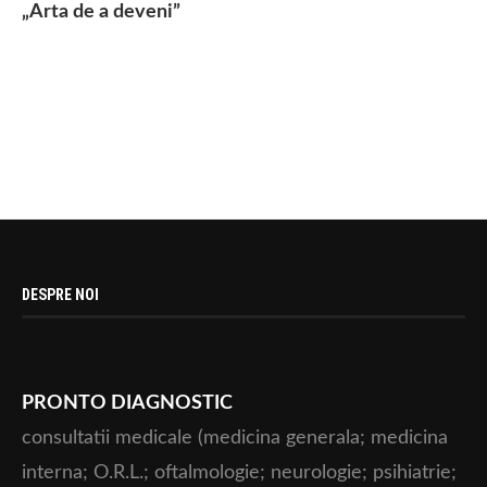
„Arta de a deveni”
DESPRE NOI
PRONTO DIAGNOSTIC
consultatii medicale (medicina generala; medicina
interna; O.R.L.; oftalmologie; neurologie; psihiatrie;