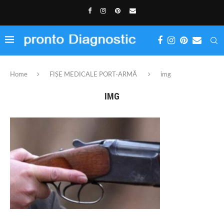
Home
FIȘE MEDICALE PORT-ARMĂ
img
IMG