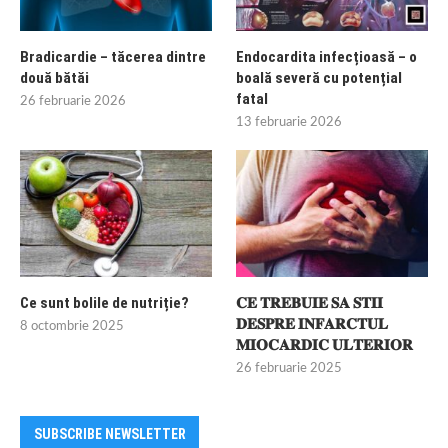
Bradicardie – tăcerea dintre
Endocardita infecțioasă – o
două bătăi
boală severă cu potențial
fatal
26 februarie 2026
13 februarie 2026
Ce sunt bolile de nutriție?
𝐂𝐄 𝐓𝐑𝐄𝐁𝐔𝐈𝐄 𝐒𝐀 𝐒𝐓𝐈𝐈
𝐃𝐄𝐒𝐏𝐑𝐄 𝐈𝐍𝐅𝐀𝐑𝐂𝐓𝐔𝐋
8 octombrie 2025
𝐌𝐈𝐎𝐂𝐀𝐑𝐃𝐈𝐂 𝐔𝐋𝐓𝐄𝐑𝐈𝐎𝐑
26 februarie 2025
SUBSCRIBE NEWSLETTER