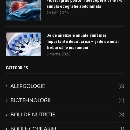
Ficatul gras poate fi descoperit printr-o
simplă ecografie abdominală
24 iulie 2026
De ce analizele anuale sunt mai
importante decât crezi – și de ce nu ar
trebui să le mai amâni
3 martie 2026
CATEGORIES
ALERGOLOGIE
(6)
BIOTEHNOLOGII
(4)
BOLI DE NUTRITIE
(3)
BOLILE COPILARIEI
(1)