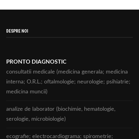
DESPRE NOI
PRONTO DIAGNOSTIC
consultatii medicale (medicina generala; medicina
interna; O.R.L.; oftalmologie; neurologie; psihiatrie;
medicina muncii)
analize de laborator (biochimie, hematologie,
serologie, microbiologie)
ecografie; electrocardiograma; spirometrie;