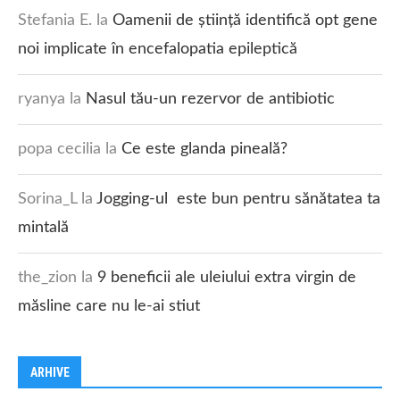
Stefania E.
la
Oamenii de știință identifică opt gene
noi implicate în encefalopatia epileptică
ryanya
la
Nasul tău-un rezervor de antibiotic
popa cecilia
la
Ce este glanda pineală?
Sorina_L
la
Jogging-ul este bun pentru sănătatea ta
mintală
the_zion
la
9 beneficii ale uleiului extra virgin de
măsline care nu le-ai stiut
ARHIVE