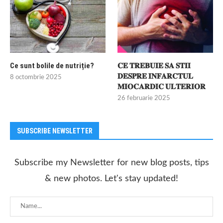
Ce sunt bolile de nutriție?
𝐂𝐄 𝐓𝐑𝐄𝐁𝐔𝐈𝐄 𝐒𝐀 𝐒𝐓𝐈𝐈
𝐃𝐄𝐒𝐏𝐑𝐄 𝐈𝐍𝐅𝐀𝐑𝐂𝐓𝐔𝐋
8 octombrie 2025
𝐌𝐈𝐎𝐂𝐀𝐑𝐃𝐈𝐂 𝐔𝐋𝐓𝐄𝐑𝐈𝐎𝐑
26 februarie 2025
SUBSCRIBE NEWSLETTER
Subscribe my Newsletter for new blog posts, tips
& new photos. Let's stay updated!