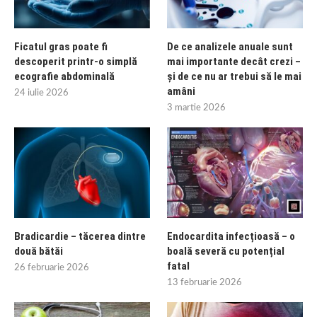
Ficatul gras poate fi
De ce analizele anuale sunt
descoperit printr-o simplă
mai importante decât crezi –
ecografie abdominală
și de ce nu ar trebui să le mai
amâni
24 iulie 2026
3 martie 2026
Bradicardie – tăcerea dintre
Endocardita infecțioasă – o
două bătăi
boală severă cu potențial
fatal
26 februarie 2026
13 februarie 2026