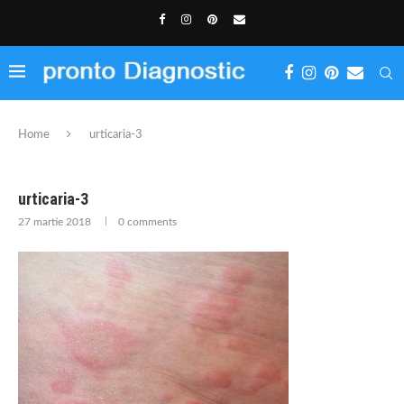
Home
urticaria-3
urticaria-3
27 martie 2018
0 comments