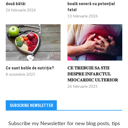
două bătăi
boală severă cu potențial
fatal
26 februarie 2026
13 februarie 2026
Ce sunt bolile de nutriție?
𝐂𝐄 𝐓𝐑𝐄𝐁𝐔𝐈𝐄 𝐒𝐀 𝐒𝐓𝐈𝐈
𝐃𝐄𝐒𝐏𝐑𝐄 𝐈𝐍𝐅𝐀𝐑𝐂𝐓𝐔𝐋
8 octombrie 2025
𝐌𝐈𝐎𝐂𝐀𝐑𝐃𝐈𝐂 𝐔𝐋𝐓𝐄𝐑𝐈𝐎𝐑
26 februarie 2025
SUBSCRIBE NEWSLETTER
Subscribe my Newsletter for new blog posts, tips