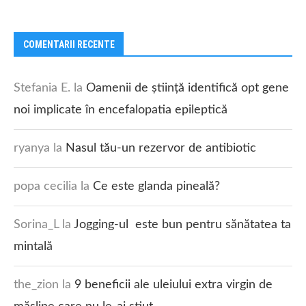
COMENTARII RECENTE
Stefania E.
la
Oamenii de știință identifică opt gene
noi implicate în encefalopatia epileptică
ryanya
la
Nasul tău-un rezervor de antibiotic
popa cecilia
la
Ce este glanda pineală?
Sorina_L
la
Jogging-ul este bun pentru sănătatea ta
mintală
the_zion
la
9 beneficii ale uleiului extra virgin de