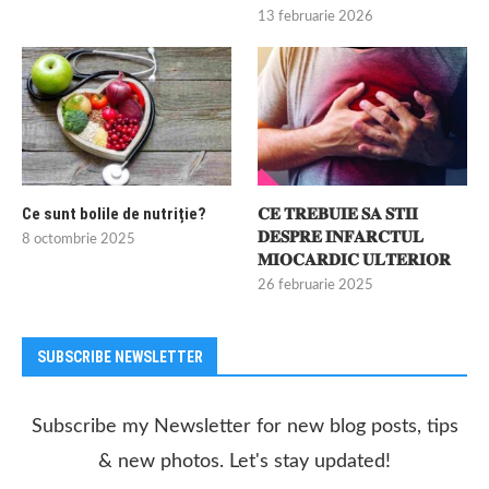
13 februarie 2026
Ce sunt bolile de nutriție?
𝐂𝐄 𝐓𝐑𝐄𝐁𝐔𝐈𝐄 𝐒𝐀 𝐒𝐓𝐈𝐈
𝐃𝐄𝐒𝐏𝐑𝐄 𝐈𝐍𝐅𝐀𝐑𝐂𝐓𝐔𝐋
8 octombrie 2025
𝐌𝐈𝐎𝐂𝐀𝐑𝐃𝐈𝐂 𝐔𝐋𝐓𝐄𝐑𝐈𝐎𝐑
26 februarie 2025
SUBSCRIBE NEWSLETTER
Subscribe my Newsletter for new blog posts, tips
& new photos. Let's stay updated!