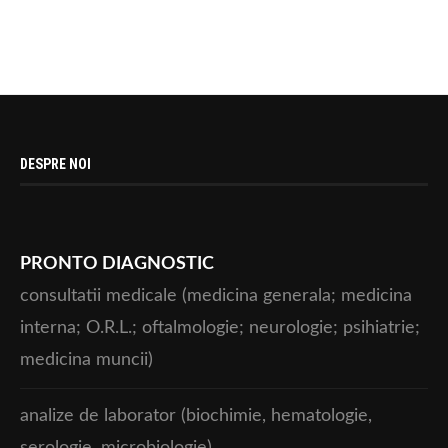
DESPRE NOI
PRONTO DIAGNOSTIC
consultatii medicale (medicina generala; medicina
interna; O.R.L.; oftalmologie; neurologie; psihiatrie;
medicina muncii)
analize de laborator (biochimie, hematologie,
serologie, microbiologie)