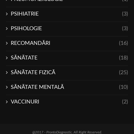
PSIHIATRIE
(3)
PSIHOLOGIE
(3)
RECOMANDĂRI
(16)
SĂNĂTATE
(18)
SĂNĂTATE FIZICĂ
(25)
SĂNĂTATE MENTALĂ
(10)
VACCINURI
(2)
@2017 - ProntoDiagnostic. All Right Reserved.