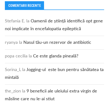
COMENTARII RECENTE
Stefania E.
la
Oamenii de știință identifică opt gene
noi implicate în encefalopatia epileptică
ryanya
la
Nasul tău-un rezervor de antibiotic
popa cecilia
la
Ce este glanda pineală?
Sorina_L
la
Jogging-ul este bun pentru sănătatea ta
mintală
the_zion
la
9 beneficii ale uleiului extra virgin de
măsline care nu le-ai stiut