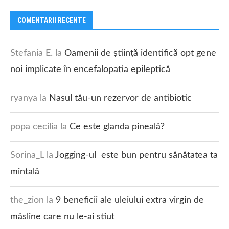
COMENTARII RECENTE
Stefania E.
la
Oamenii de știință identifică opt gene
noi implicate în encefalopatia epileptică
ryanya
la
Nasul tău-un rezervor de antibiotic
popa cecilia
la
Ce este glanda pineală?
Sorina_L
la
Jogging-ul este bun pentru sănătatea ta
mintală
the_zion
la
9 beneficii ale uleiului extra virgin de
măsline care nu le-ai stiut