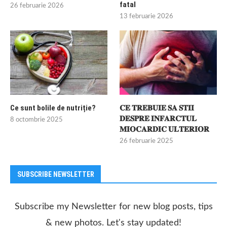
fatal
26 februarie 2026
13 februarie 2026
Ce sunt bolile de nutriție?
𝐂𝐄 𝐓𝐑𝐄𝐁𝐔𝐈𝐄 𝐒𝐀 𝐒𝐓𝐈𝐈
𝐃𝐄𝐒𝐏𝐑𝐄 𝐈𝐍𝐅𝐀𝐑𝐂𝐓𝐔𝐋
8 octombrie 2025
𝐌𝐈𝐎𝐂𝐀𝐑𝐃𝐈𝐂 𝐔𝐋𝐓𝐄𝐑𝐈𝐎𝐑
26 februarie 2025
SUBSCRIBE NEWSLETTER
Subscribe my Newsletter for new blog posts, tips
& new photos. Let's stay updated!