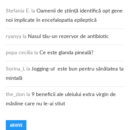
Stefania E.
la
Oamenii de știință identifică opt gene
noi implicate în encefalopatia epileptică
ryanya
la
Nasul tău-un rezervor de antibiotic
popa cecilia
la
Ce este glanda pineală?
Sorina_L
la
Jogging-ul este bun pentru sănătatea ta
mintală
the_zion
la
9 beneficii ale uleiului extra virgin de
măsline care nu le-ai stiut
ARHIVE