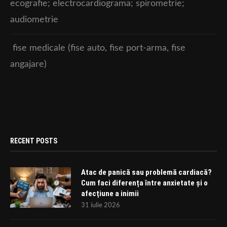
ecografie; electrocardiograma; spirometrie;
audiometrie
fise medicale (fise auto, fise port-arma, fise
angajare)
RECENT POSTS
Atac de panică sau problemă cardiacă?
Cum faci diferența între anxietate și o
afecțiune a inimii
31 iulie 2026