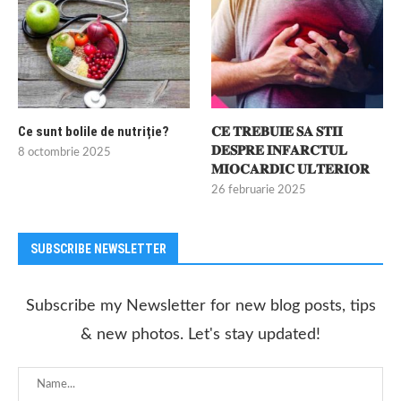
Ce sunt bolile de nutriție?
𝐂𝐄 𝐓𝐑𝐄𝐁𝐔𝐈𝐄 𝐒𝐀 𝐒𝐓𝐈𝐈
𝐃𝐄𝐒𝐏𝐑𝐄 𝐈𝐍𝐅𝐀𝐑𝐂𝐓𝐔𝐋
8 octombrie 2025
𝐌𝐈𝐎𝐂𝐀𝐑𝐃𝐈𝐂 𝐔𝐋𝐓𝐄𝐑𝐈𝐎𝐑
26 februarie 2025
SUBSCRIBE NEWSLETTER
Subscribe my Newsletter for new blog posts, tips
& new photos. Let's stay updated!