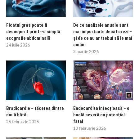
Ficatul gras poate fi
De ce analizele anuale sunt
descoperit printr-o simplă
mai importante decât crezi –
ecografie abdominală
și de ce nu ar trebui să le mai
amâni
24 iulie 2026
3 martie 2026
Bradicardie – tăcerea dintre
Endocardita infecțioasă – o
două bătăi
boală severă cu potențial
fatal
26 februarie 2026
13 februarie 2026