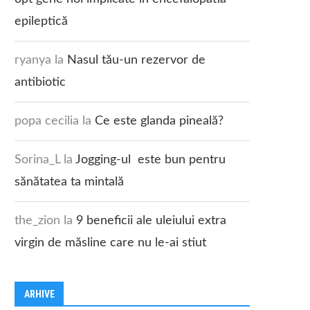
epileptică
ryanya
la
Nasul tău-un rezervor de
antibiotic
popa cecilia
la
Ce este glanda pineală?
Sorina_L
la
Jogging-ul este bun pentru
sănătatea ta mintală
the_zion
la
9 beneficii ale uleiului extra
virgin de măsline care nu le-ai stiut
ARHIVE