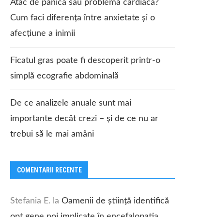
Atac de panică sau problemă cardiacă?
Cum faci diferența între anxietate și o
afecțiune a inimii
Ficatul gras poate fi descoperit printr-o
simplă ecografie abdominală
De ce analizele anuale sunt mai
importante decât crezi – și de ce nu ar
trebui să le mai amâni
COMENTARII RECENTE
Stefania E.
la
Oamenii de știință identifică
opt gene noi implicate în encefalopatia