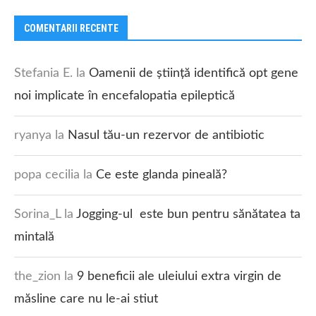
COMENTARII RECENTE
Stefania E.
la
Oamenii de știință identifică opt gene
noi implicate în encefalopatia epileptică
ryanya
la
Nasul tău-un rezervor de antibiotic
popa cecilia
la
Ce este glanda pineală?
Sorina_L
la
Jogging-ul este bun pentru sănătatea ta
mintală
the_zion
la
9 beneficii ale uleiului extra virgin de
măsline care nu le-ai stiut