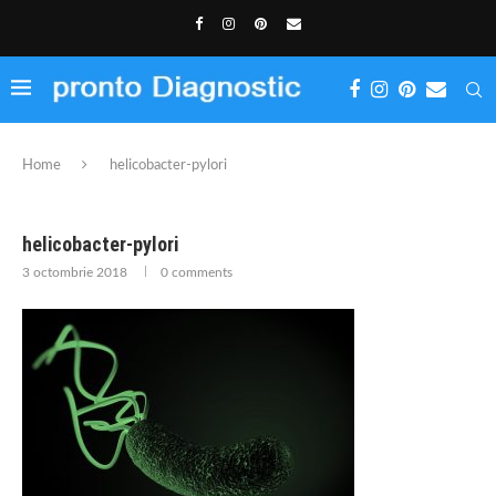
Home
helicobacter-pylori
helicobacter-pylori
3 octombrie 2018
0 comments