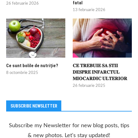
fatal
26 februarie 2026
13 februarie 2026
Ce sunt bolile de nutriție?
𝐂𝐄 𝐓𝐑𝐄𝐁𝐔𝐈𝐄 𝐒𝐀 𝐒𝐓𝐈𝐈
𝐃𝐄𝐒𝐏𝐑𝐄 𝐈𝐍𝐅𝐀𝐑𝐂𝐓𝐔𝐋
8 octombrie 2025
𝐌𝐈𝐎𝐂𝐀𝐑𝐃𝐈𝐂 𝐔𝐋𝐓𝐄𝐑𝐈𝐎𝐑
26 februarie 2025
SUBSCRIBE NEWSLETTER
Subscribe my Newsletter for new blog posts, tips
& new photos. Let's stay updated!