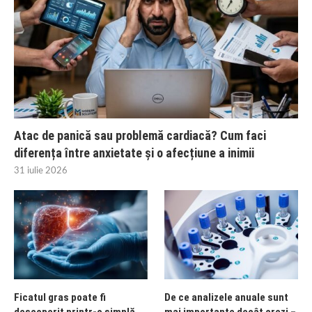
Atac de panică sau problemă cardiacă? Cum faci
diferența între anxietate și o afecțiune a inimii
31 iulie 2026
Ficatul gras poate fi
De ce analizele anuale sunt
descoperit printr-o simplă
mai importante decât crezi –