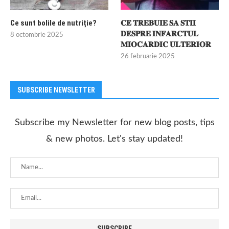
Ce sunt bolile de nutriție?
𝐂𝐄 𝐓𝐑𝐄𝐁𝐔𝐈𝐄 𝐒𝐀 𝐒𝐓𝐈𝐈
𝐃𝐄𝐒𝐏𝐑𝐄 𝐈𝐍𝐅𝐀𝐑𝐂𝐓𝐔𝐋
8 octombrie 2025
𝐌𝐈𝐎𝐂𝐀𝐑𝐃𝐈𝐂 𝐔𝐋𝐓𝐄𝐑𝐈𝐎𝐑
26 februarie 2025
SUBSCRIBE NEWSLETTER
Subscribe my Newsletter for new blog posts, tips
& new photos. Let's stay updated!