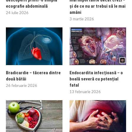
ecografie abdominală
și de ce nu ar trebui să le mai
amâni
24 iulie 2026
3 martie 2026
Bradicardie – tăcerea dintre
Endocardita infecțioasă – o
două bătăi
boală severă cu potențial
fatal
26 februarie 2026
13 februarie 2026