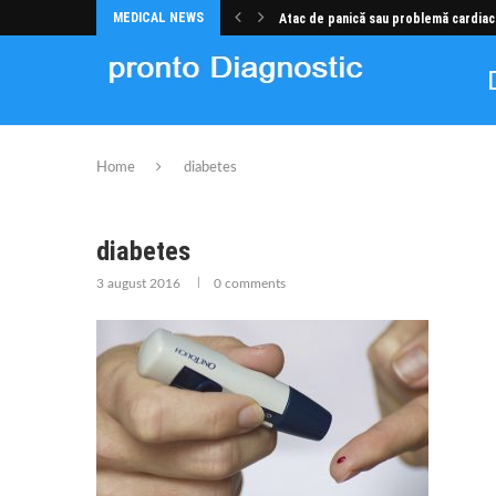
MEDICAL NEWS
Atac de panică sau problemă cardiac
Home
diabetes
diabetes
3 august 2016
0 comments