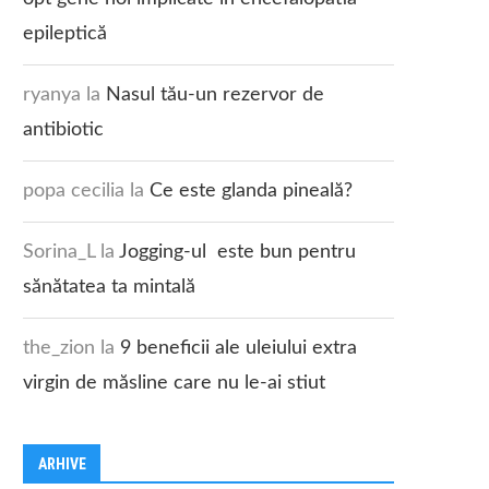
epileptică
ryanya
la
Nasul tău-un rezervor de
antibiotic
popa cecilia
la
Ce este glanda pineală?
Sorina_L
la
Jogging-ul este bun pentru
sănătatea ta mintală
the_zion
la
9 beneficii ale uleiului extra
virgin de măsline care nu le-ai stiut
ARHIVE