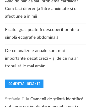
Atac de panică sau problemă cardiacă?
Cum faci diferența între anxietate și o
afecțiune a inimii
Ficatul gras poate fi descoperit printr-o
simplă ecografie abdominală
De ce analizele anuale sunt mai
importante decât crezi – și de ce nu ar
trebui să le mai amâni
COMENTARII RECENTE
Stefania E.
la
Oamenii de știință identifică
opt gene noi implicate în encefalopatia